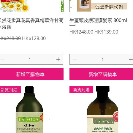
快速瀏覽
快速瀏覽
天然花瓣真花真香真精華洋甘菊
生薑頭皮護理護髮素 800ml
沐浴露
一般價格
促銷價格
HK$248.00
HK$139.00
一般價格
促銷價格
K$248.00
HK$128.00
新增至購物車
新增至購物車
新貨到港
新貨到港