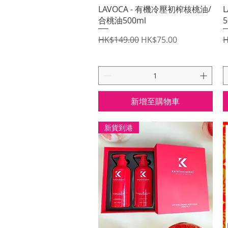
快速瀏覽
LAVOCA - 有機冷壓初榨核桃油/
合桃油500ml
5
一般價格
促銷價格
HK$149.00
HK$75.00
H
新增至購物車
新貨到港