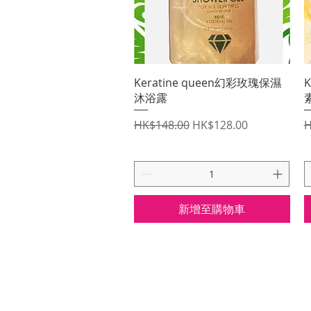
快速瀏覽
Keratine queen幻彩玫瑰保濕
K
沐浴露
一般價格
促銷價格
HK$148.00
HK$128.00
H
新增至購物車