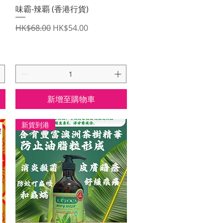
快速瀏覽
味霸-辣覇 (香港行貨)
一般價格
促銷價格
HK$68.00
HK$54.00
新增至購物車
新貨到港