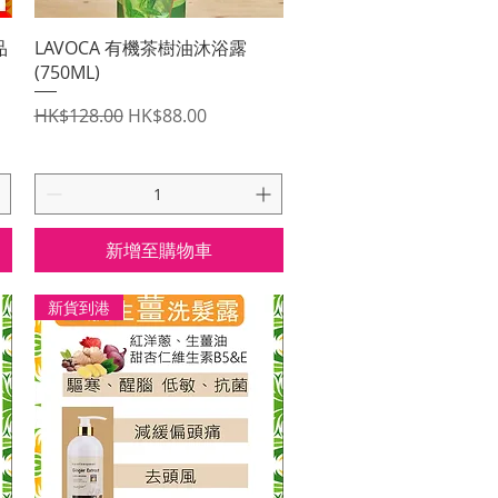
快速瀏覽
品
LAVOCA 有機茶樹油沐浴露
(750ML)
一般價格
促銷價格
HK$128.00
HK$88.00
新增至購物車
新貨到港