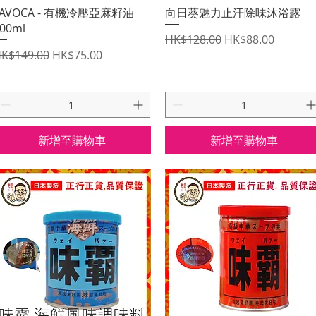
快速瀏覽
快速瀏覽
LAVOCA - 有機冷壓亞麻籽油
向日葵魅力止汗除味沐浴露
00ml
一般價格
促銷價格
HK$128.00
HK$88.00
一般價格
促銷價格
K$149.00
HK$75.00
新增至購物車
新增至購物車