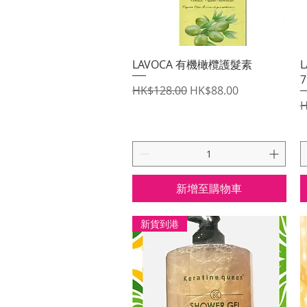
快速瀏覽
LAVOCA 有機橄欖護髮素
7
一般價格
促銷價格
HK$128.00
HK$88.00
H
新增至購物車
新貨到港