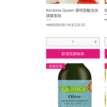
快速瀏覽
Keratine Queen 透明質酸洗頭
護髮套裝
H
一般價格
促銷價格
HK$358.00
HK$328.00
新增至購物車
新貨到港