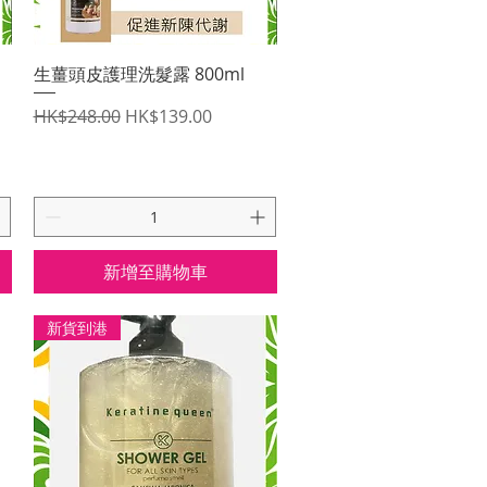
快速瀏覽
生薑頭皮護理洗髮露 800ml
一般價格
促銷價格
HK$248.00
HK$139.00
新增至購物車
新貨到港