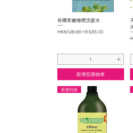
快速瀏覽
有機青嫩橄欖洗髮水
一般價格
促銷價格
HK$128.00
HK$88.00
H
新增至購物車
新貨到港