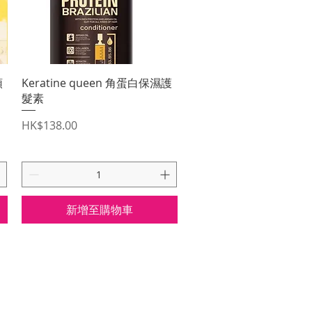
快速瀏覽
頭
Keratine queen 角蛋白保濕護
髮素
價格
HK$138.00
新增至購物車