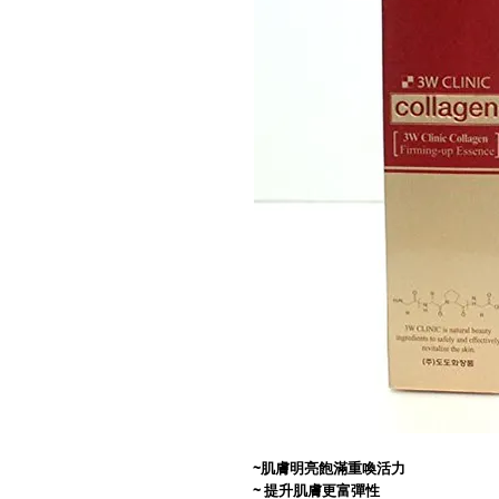
~肌膚明亮飽滿重喚活力
~ 提升肌膚更富彈性