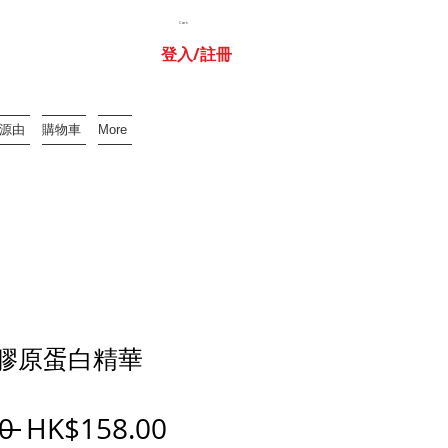
Cart:
登入/註冊
牌源由
購物車
More
IC膠原蛋白精華
一
促
0 
HK$158.00