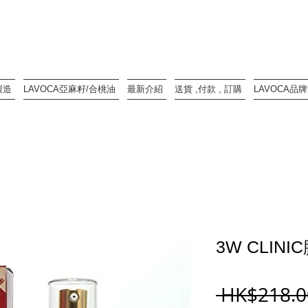
製造
LAVOCA亞麻籽/合桃油
最新介紹
送貨 ,付款 , 訂購
LAVOCA品
3W CLIN
 HK$218.0