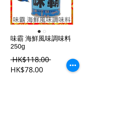
味霸 海鮮風味調味料
250g
一
 HK$118.00 
促
般
HK$78.00
銷
價
新增至購物車
價
格
格
味霸 海鮮風味調味料 250g
海鮮味霸-萃取蝦子、蜆、昆布、蠔等海鮮
所製成的萬用調味料。料理時只需加入適