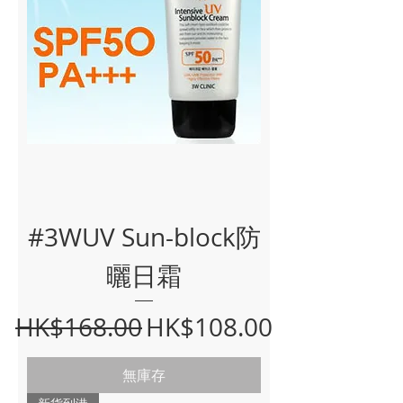
#3WUV Sun-block防
曬日霜
一般價格
促銷價格
HK$168.00
HK$108.00
無庫存