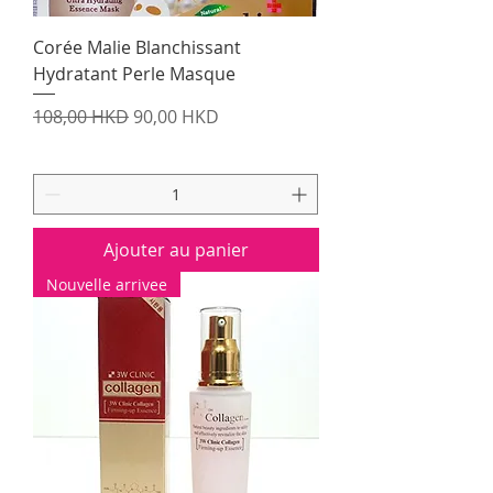
Corée Malie Blanchissant
Hydratant Perle Masque
Prix original
Prix promotionnel
108,00 HKD
90,00 HKD
Ajouter au panier
Nouvelle arrivee