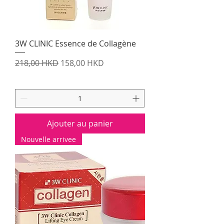
3W CLINIC Essence de Collagène
Prix original
Prix promotionnel
218,00 HKD
158,00 HKD
Ajouter au panier
Nouvelle arrivee