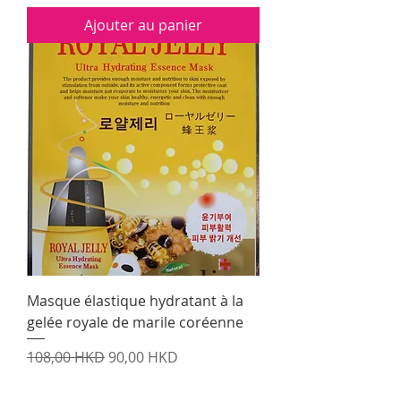
Ajouter au panier
Masque élastique hydratant à la
gelée royale de marile coréenne
Prix original
Prix promotionnel
108,00 HKD
90,00 HKD