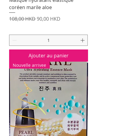
coréen marile aloe
Prix original
Prix promotionnel
108,00 HKD
90,00 HKD
Ajouter au panier
Nouvelle arrivee