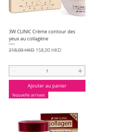
3W CLINIC Crème contour des
yeux au collagène
Prix original
Prix promotionnel
218,00 HKD
158,00 HKD
Ajouter au panier
Nouvelle arrivee