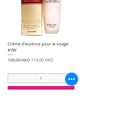
Crème d'essence pour le visage
#3W
Prix original
Prix promotionnel
198,00 HKD
119,00 HKD
Ajouter au panier