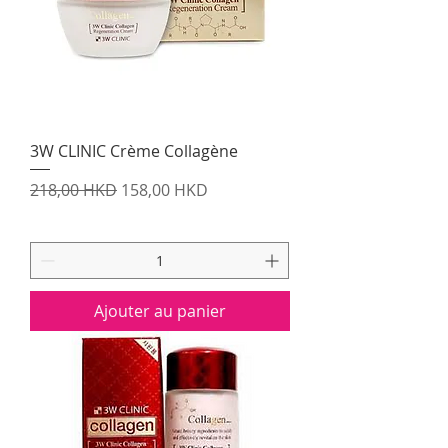
3W CLINIC Crème Collagène
Prix original
Prix promotionnel
218,00 HKD
158,00 HKD
Ajouter au panier