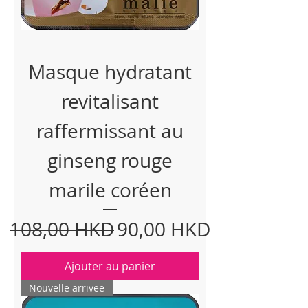
Masque hydratant
revitalisant
raffermissant au
ginseng rouge
marile coréen
Prix original
Prix promotionnel
108,00 HKD
90,00 HKD
Ajouter au panier
Nouvelle arrivee