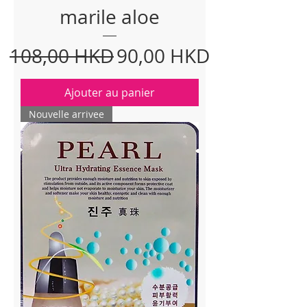
marile aloe
Prix original
Prix promotionnel
108,00 HKD
90,00 HKD
Ajouter au panier
Nouvelle arrivee