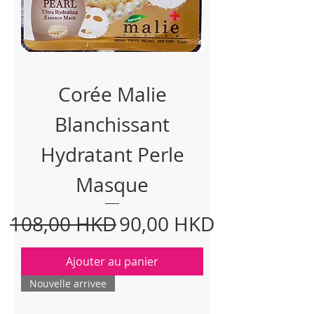
Corée Malie
Blanchissant
Hydratant Perle
Masque
Prix original
Prix promotionnel
108,00 HKD
90,00 HKD
Ajouter au panier
Nouvelle arrivee