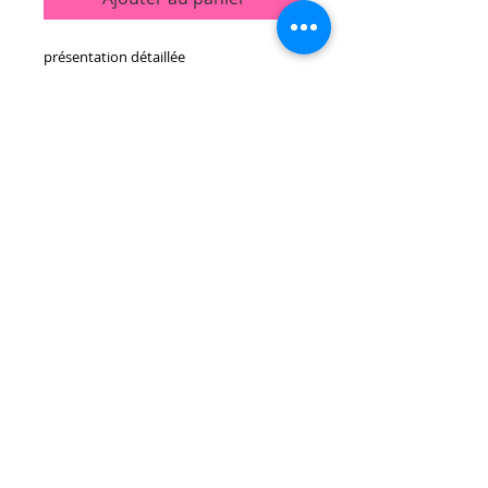
présentation détaillée
Anti-chute de cheveux, améliore les
cheveux clairsemés et épais. Crée un
environnement optimal du cuir chevelu
pour soutenir la croissance des cheveux.
Active les follicules pileux, favorise la
croissance des cheveux, nettoie en
profondeur et augmente le volume des
cheveux Pour les cuirs chevelus
normaux et gras
#5060915671974