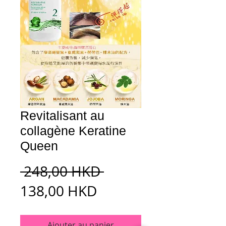
Revitalisant au
collagène Keratine
Queen
Prix
 248,00 HKD 
Prix
original
138,00 HKD
promotionnel
Ajouter au panier