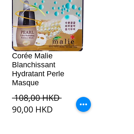
Corée Malie
Blanchissant
Hydratant Perle
Masque
Prix
 108,00 HKD 
Prix
original
90,00 HKD
promotionnel
Ajouter au panier