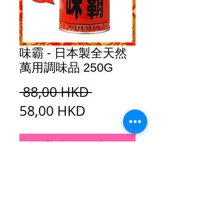
味霸 - 日本製全天然
萬用調味品 250G
Prix
 88,00 HKD 
Prix
original
58,00 HKD
promotionnel
Ajouter au panier
「味霸」滋味豐富、香味十足，以豚骨、
雞骨骨髓煉成原汁，
並配合綜合蔬菜精汁、優質辛香料濃縮而
成，
純粹天然物質綜合調味料，