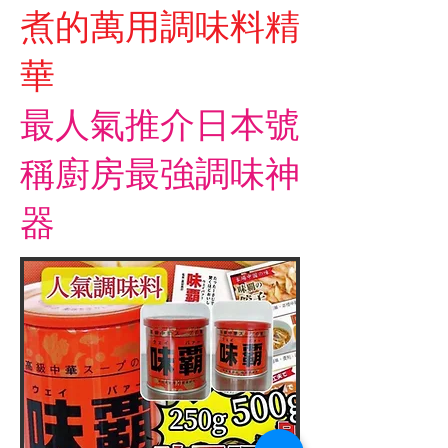
煮的萬用調味料精
華
最人氣推介日本號
稱廚房最強調味神
器