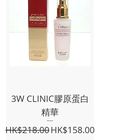
3W CLINIC膠原蛋白
精華
Regular Price
Sale Price
HK$218.00
HK$158.00