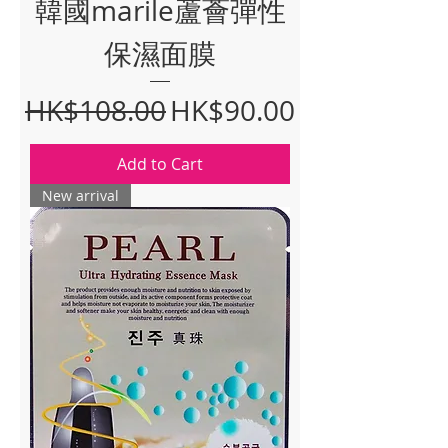
韓國marile蘆薈彈性
保濕面膜
Regular Price
Sale Price
HK$108.00
HK$90.00
Add to Cart
New arrival