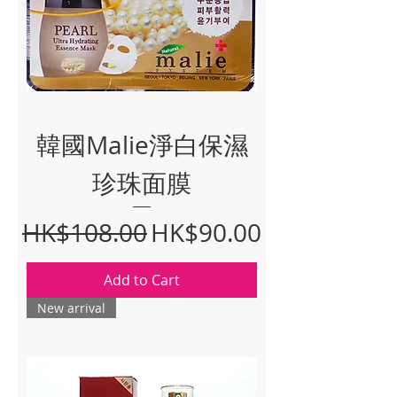
韓國Malie淨白保濕
珍珠面膜
Regular Price
Sale Price
HK$108.00
HK$90.00
Add to Cart
New arrival