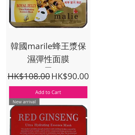
韓國marile蜂王漿保
濕彈性面膜
Regular Price
Sale Price
HK$108.00
HK$90.00
Add to Cart
New arrival