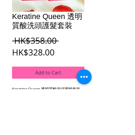
Keratine Queen 透明
質酸洗頭護髮套裝
Regular
 HK$358.00 
Sale
Price
HK$328.00
Price
Add to Cart
Keratine Queen 透明質酸洗頭護髮套裝
高滲透性的超微細透明質酸比水份子更微
細，
滲透+吸收 ! 秒速完成 . 秀髮更輕盈！
保濕透明質酸和甘草的混合，
鎮靜和清新頭皮。 使用護髮素(收復.收緊
髪芯結構)
護理調理，以獲得最佳效果。